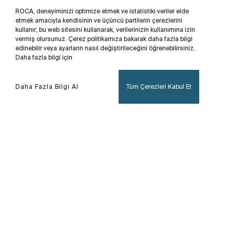
ROCA, deneyiminizi optimize etmek ve istatistiki veriler elde
etmek amacıyla kendisinin ve üçüncü partilerin çerezlerini
kullanır; bu web sitesini kullanarak, verilerinizin kullanımına izin
vermiş olursunuz. Çerez politikamıza bakarak daha fazla bilgi
edinebilir veya ayarların nasıl değiştirileceğini öğrenebilirsiniz.
Daha fazla bilgi için
Daha Fazla Bilgi Al
Tüm Çerezleri Kabul Et
Ana Sayfa
Berna
Çok yönlülük, şıklık ve işlevsellik; sofistike, dengeli
ve doğal bir tasarımında birleşiyor. Berna, sade,