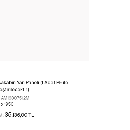
a
Ura
akabin Yan Paneli (1 Adet PE ile
Duşakabin Yan 
eştirilecektir.)
Birleştirilecekti
:
AM16807512M
Ref:
AM168070
 x 1950
700 x 1950
35
32
.136,00 TL
.940,
at:
Fiyat: