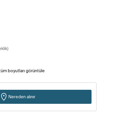
klik)
tüm boyutları görüntüle
Nereden alınır