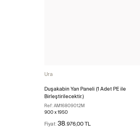
Ura
Duşakabin Yan Paneli (1 Adet PE ile
Birleştirilecektir.)
Ref:
AM16809012M
900 x 1950
38
.976,00 TL
Fiyat: