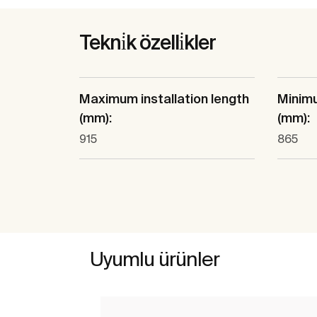
Tekni̇k özelli̇kler
Maximum installation length
Minimu
(mm):
(mm):
915
865
Uyumlu ürünler