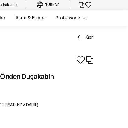
a hakkinda
TÜRKIYE
ler
İlham & Fikirler
Profesyoneller
Geri
lı Önden Duşakabin
E FIYATI, KDV DAHIL)