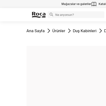
Mağazalar ve galeriler
Katalo
Tüm
Tüm
Tüm
Ana Sayfa
Ürünler
Duş Kabinleri
D