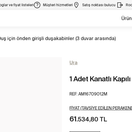
glar ve fiyat listeleri
Müşteri hizmetleri
Satış noktası bulucu
Roc
Ürün
Tüm
uş için önden girişli duşakabinler (3 duvar arasında)
Ura
1 Adet Kanatlı Kapı
REF:
AM16709012M
FIYAT (TAVSIYE EDILEN PERAKEND
61
.534,80 TL