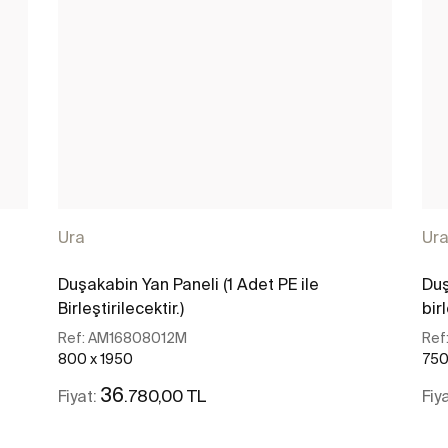
Ura
Ur
Duşakabin Yan Paneli (1 Adet PE ile
Duş
Birleştirilecektir.)
birl
Ref:
AM16808012M
Ref
800 x 1950
750
36
.780,00 TL
Fiyat:
Fiy