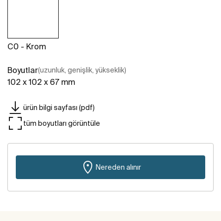
C0 - Krom
Boyutlar
(uzunluk, genişlik, yükseklik)
102 x 102 x 67 mm
ürün bilgi sayfası (pdf)
tüm boyutları görüntüle
Nereden alınır