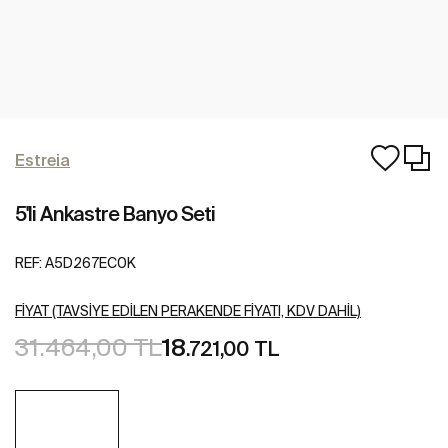
Estreia
5'li Ankastre Banyo Seti
REF:
A5D267EC0K
FIYAT (TAVSIYE EDILEN PERAKENDE FIYATI, KDV DAHIL)
31.464,00 TL
18
.721,00 TL