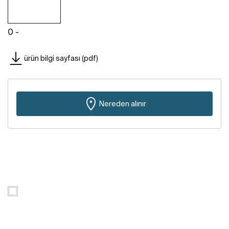
0 -
ürün bilgi sayfası (pdf)
Nereden alınır