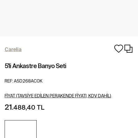
Carelia
5'li Ankastre Banyo Seti
REF:
A5D268AC0K
FIYAT (TAVSIYE EDILEN PERAKENDE FIYATI, KDV DAHIL)
21
.488,40 TL