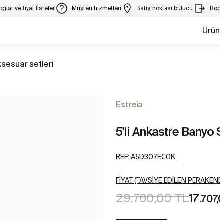
glar ve fiyat listeleri
Müşteri hizmetleri
Satış noktası bulucu
Roc
Ürün
üm
sesuar setleri
Estreia
5'li Ankastre Banyo 
REF:
A5D307EC0K
FIYAT (TAVSIYE EDILEN PERAKEND
29.760,00 TL
17
.707