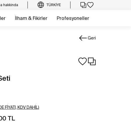
a hakkinda
TÜRKIYE
ler
İlham & Fikirler
Profesyoneller
Geri
Seti
E FIYATI, KDV DAHIL)
,00 TL