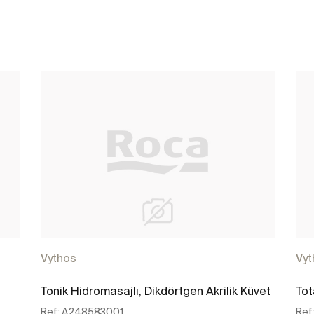
Vythos
Vyt
Tonik Hidromasajlı, Dikdörtgen Akrilik Küvet
Tot
Ref:
A248583001
Ref