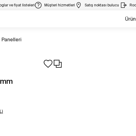
glar ve fiyat listeleri
Müşteri hizmetleri
Satış noktası bulucu
Roc
Ürün
 Panelleri
0 mm
L)