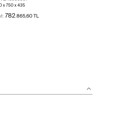
0 x 750 x 435
782
.865,60 TL
at:
Daha fazlasını gör