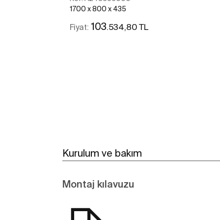
1700 x 800 x 435
103
.534,80 TL
Fiyat:
Daha fazlasını gör
Kurulum ve bakım
Montaj kılavuzu