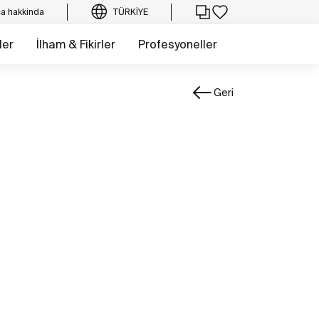
a hakkinda
TÜRKIYE
ler
İlham & Fikirler
Profesyoneller
Geri