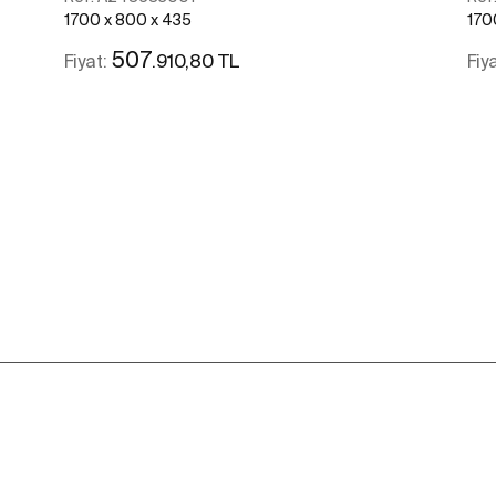
1700 x 800 x 435
170
507
.910,80 TL
Fiyat:
Fiy
Daha fazlasını gör