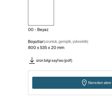
00 - Beyaz
Boyutlar
(uzunluk, genişlik, yükseklik)
800 x 535 x 20 mm
ürün bilgi sayfası (pdf)
Nereden alınır