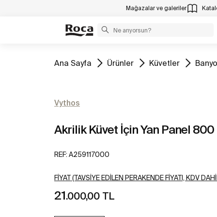
Mağazalar ve galeriler
Katalo
Tüm
Tüm
Tüm
Tüm
Ana Sayfa
Ürünler
Küvetler
Banyo
Vythos
Akrilik Küvet İçin Yan Panel 80
REF:
A259117000
FIYAT (TAVSIYE EDILEN PERAKENDE FIYATI, KDV DAHI
21
.000,00 TL