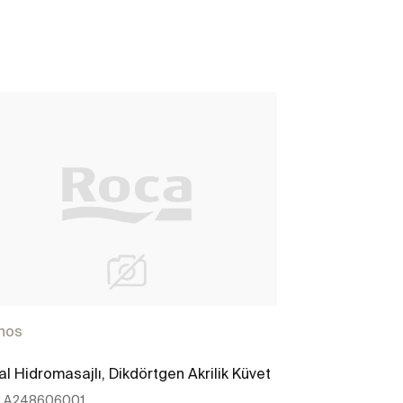
hos
al Hidromasajlı, Dikdörtgen Akrilik Küvet
:
A248606001