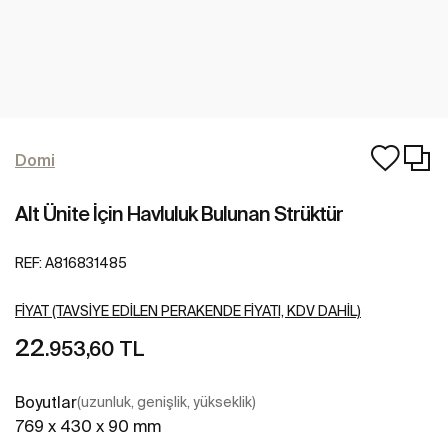
Domi
Alt Ünite İçin Havluluk Bulunan Strüktür
REF:
A816831485
FIYAT (TAVSIYE EDILEN PERAKENDE FIYATI, KDV DAHIL)
22
.953,60 TL
Boyutlar
(uzunluk, genişlik, yükseklik)
769 x 430 x 90 mm