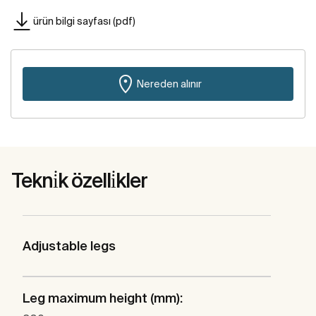
ürün bilgi sayfası (pdf)
Nereden alınır
Tekni̇k özelli̇kler
Adjustable legs
Leg maximum height (mm):