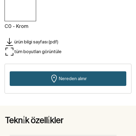
C0 - Krom
ürün bilgi sayfası (pdf)
tüm boyutları görüntüle
Nereden alınır
Tekni̇k özelli̇kler