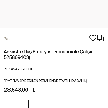
Pals
Ankastre Duş Bataryası (Rocabox ile Çalışır
525869403)
REF:
A5A2B6DC00
FIYAT (TAVSIYE EDILEN PERAKENDE FIYATI, KDV DAHIL)
28
.548,00 TL