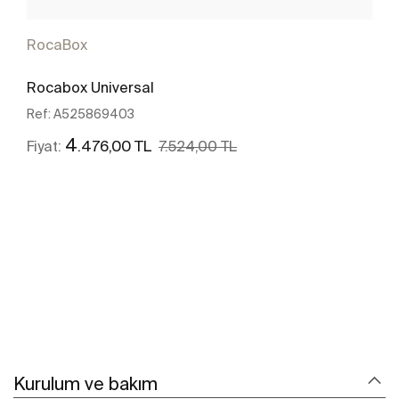
RocaBox
Rocabox Universal
Ref:
A525869403
4
.476,00 TL
Fiyat:
7.524,00 TL
Daha fazlasını gör
Kurulum ve bakım