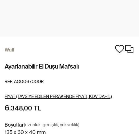
Wall
Ayarlanabilir El Duşu Mafsalı
REF:
AG0067000R
FIYAT (TAVSIYE EDILEN PERAKENDE FIYATI, KDV DAHIL)
6
.348,00 TL
Boyutlar
(uzunluk, genişlik, yükseklik)
135 x 60 x 40 mm