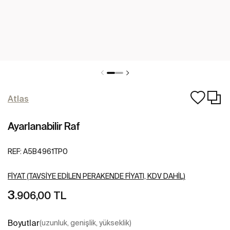
Atlas
Ayarlanabilir Raf
REF:
A5B4961TP0
FIYAT (TAVSIYE EDILEN PERAKENDE FIYATI, KDV DAHIL)
3
.906,00 TL
Boyutlar
(uzunluk, genişlik, yükseklik)