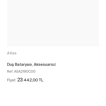
Atlas
Duş Bataryası, Aksesuarsız
Ref:
A5A2190C00
23
.442,00 TL
Fiyat:
Daha fazlasını gör