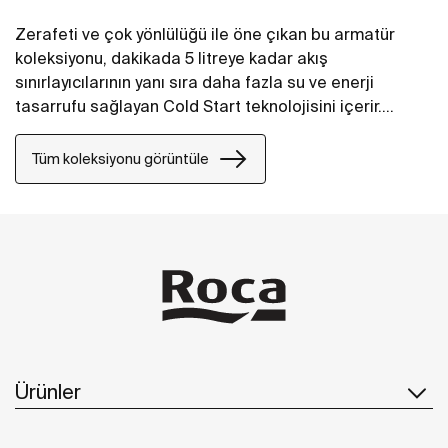
Zerafeti ve çok yönlülüğü ile öne çıkan bu armatür
koleksiyonu, dakikada 5 litreye kadar akış
sınırlayıcılarının yanı sıra daha fazla su ve enerji
tasarrufu sağlayan Cold Start teknolojisini içerir.
Ayrıca, duş bataryası, daha fazla konfor elde etme
amacıyla, duş için gerekli malzemeleri elinizin altında
Tüm koleksiyonu görüntüle
tutmanızı sağlayan klipsli bir rafla donatılabilmektedir.
Ürünler