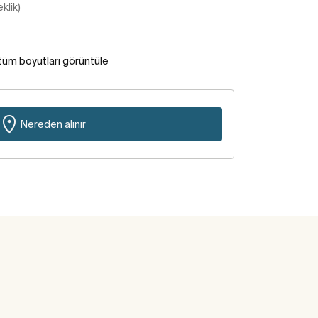
klik)
tüm boyutları görüntüle
Nereden alınır