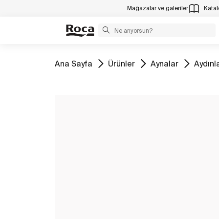
Mağazalar ve galeriler
Katalo
Tüm
Tüm
Tüm
Tüm
Ana Sayfa
Ürünler
Aynalar
Aydınl