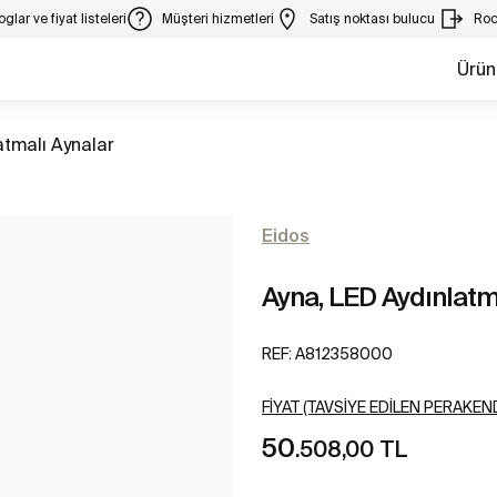
glar ve fiyat listeleri
Müşteri hizmetleri
Satış noktası bulucu
Roc
Ürün
atmalı Aynalar
Eidos
Ayna, LED Aydınlatm
REF:
A812358000
FIYAT (TAVSIYE EDILEN PERAKEND
50
.508,00 TL