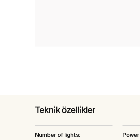
Tekni̇k özelli̇kler
Number of lights:
Power 