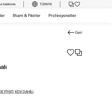
a hakkinda
TÜRKIYE
ler
İlham & Fikirler
Profesyoneller
Geri
alı
E FIYATI, KDV DAHIL)