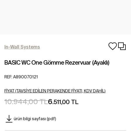
In-Wall Systems
BASIC WC One Gömme Rezervuar (Ayaklı)
REF:
A890070121
FIYAT (TAVSIYE EDILEN PERAKENDE FIYATI, KDV DAHIL)
10.944,00 TL
6
.511,00 TL
ürün bilgi sayfası (pdf)