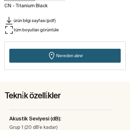
CN - Titanium Black
ürün bilgi sayfası (pdf)
tüm boyutları görüntüle
Nereden alınır
Tekni̇k özelli̇kler
Akustik Seviyesi (dB):
Grup 1 (20 dB'e kadar)