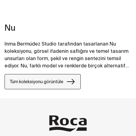
Nu
Inma Bermúdez Studio tarafından tasarlanan Nu
koleksiyonu, görsel ifadenin saflığını ve temel tasarım
unsurları olan form, şekil ve rengin sentezini temsil
ediyor. Nu, farklı model ve renklerde birçok alternatif
sunarak banyoları kişiselleştirmek için birden fazla
çözüm sunarken, yaratıcılığa da olanak tanıyor.
Tüm koleksiyonu görüntüle