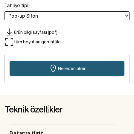
Tahliye tipi
ürün bilgi sayfası (pdf)
tüm boyutları görüntüle
Nereden alınır
Tekni̇k özelli̇kler
Batarya türü: