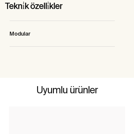
Tekni̇k özelli̇kler
Modular
Uyumlu ürünler