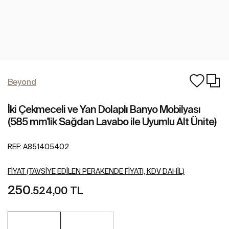
Beyond
İki Çekmeceli ve Yan Dolaplı Banyo Mobilyası
(585 mm'lik Sağdan Lavabo ile Uyumlu Alt Ünite)
REF:
A851405402
FIYAT (TAVSIYE EDILEN PERAKENDE FIYATI, KDV DAHIL)
250
.524,00 TL