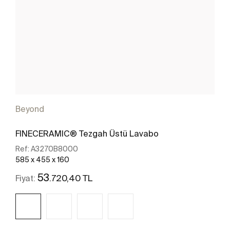
Beyond
FINECERAMIC® Tezgah Üstü Lavabo
Ref:
A3270B8000
585 x 455 x 160
53
.720,40 TL
Fiyat: