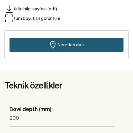
ürün bilgi sayfası (pdf)
tüm boyutları görüntüle
Nereden alınır
Tekni̇k özelli̇kler
Bowl depth (mm):
200