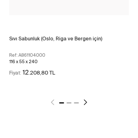
Sıvı Sabunluk (Oslo, Riga ve Bergen için)
Ref:
A861104000
116 x 55 x 240
12
.208,80 TL
Fiyat:
Daha fazlasını gör