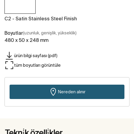
C2 - Satin Stainless Steel Finish
Boyutlar
(uzunluk, genişlik, yükseklik)
480 x 50 x 248 mm
ürün bilgi sayfası (pdf)
tüm boyutları görüntüle
Nereden alınır
Tekni̇k özelli̇kler