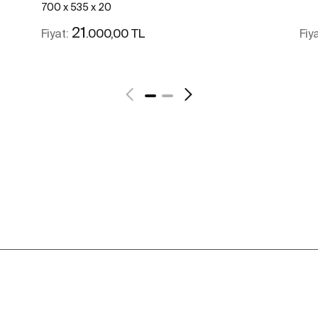
700 x 535 x 20
21
.000,00 TL
Fiyat:
Fiy
Daha fazlasını gör