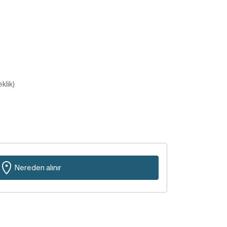
klik)
Nereden alınır