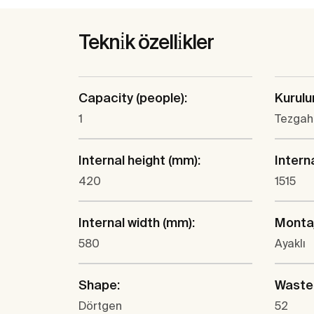
Tekni̇k özelli̇kler
Capacity (people):
Kurulu
1
Tezgah
Internal height (mm):
Intern
420
1515
Internal width (mm):
Monta
580
Ayaklı
Shape:
Waste
Dörtgen
52