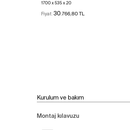
1700 x 535 x 20
30
.766,80 TL
Fiyat:
Daha fazlasını gör
Kurulum ve bakım
Montaj kılavuzu