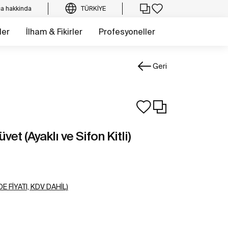
a hakkinda
TÜRKIYE
ler
İlham & Fikirler
Profesyoneller
Geri
vet (Ayaklı ve Sifon Kitli)
E FIYATI, KDV DAHIL)