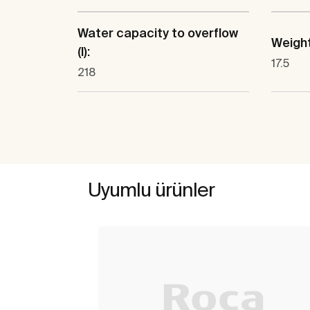
Water capacity to overflow
Weight
(l):
17.5
218
Uyumlu ürünler