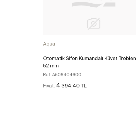
Aqua
Otomatik Sifon Kumandalı Küvet Troblen
52 mm
Ref:
A506404600
4
.394,40 TL
Fiyat:
Daha fazlasını gör