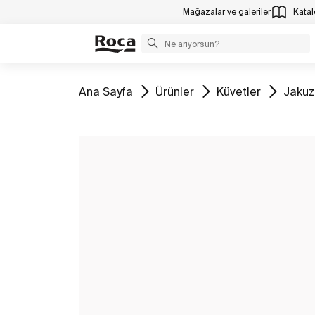
Mağazalar ve galeriler
Katalo
Tüm
Tüm
Tüm
Tüm
Ana Sayfa
Ürünler
Küvetler
Jakuzi