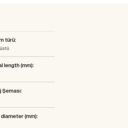
m türü:
üstü
al length (mm):
j Şeması:
 diameter (mm):