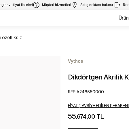
glar ve fiyat listeleri
Müşteri hizmetleri
Satış noktası bulucu
Roc
Ürün
 özelliksiz
Vythos
Dikdörtgen Akrilik Kü
REF:
A248550000
FIYAT (TAVSIYE EDILEN PERAKEND
55
.674,00 TL