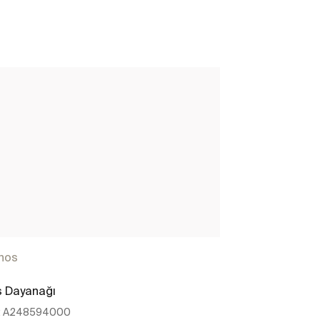
hos
 Dayanağı
Tutamak
:
A248594000
Ref:
A2485950