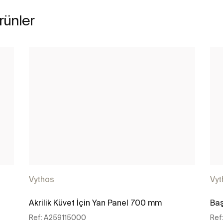
ürünler
Vythos
Vyt
Akrilik Küvet İçin Yan Panel 700 mm
Baş
Ref:
A259115000
Ref