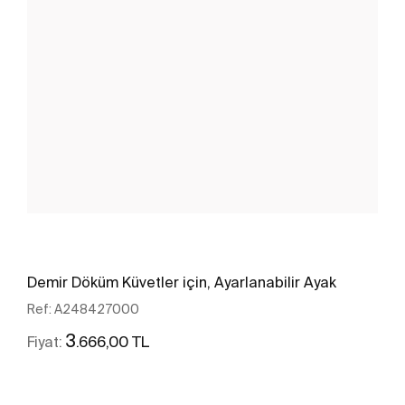
Demir Döküm Küvetler için, Ayarlanabilir Ayak
Ref:
A248427000
3
.666,00 TL
Fiyat:
Daha fazlasını gör