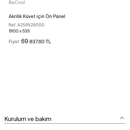
BeCool
Akrilik Küvet için Ön Panel
Ref:
A259929000
1900 x 535
69
.837,60 TL
Fiyat:
Daha fazlasını gör
Kurulum ve bakım