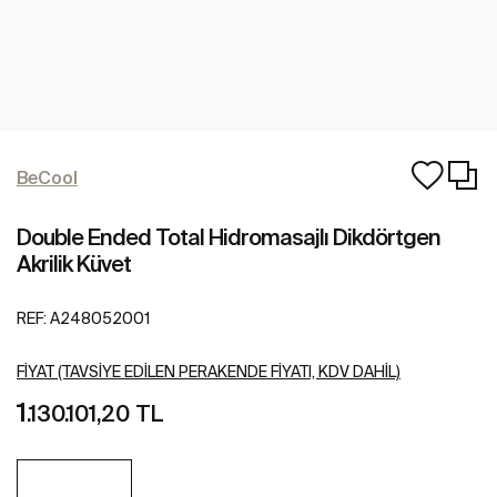
BeCool
Double Ended Total Hidromasajlı Dikdörtgen
Akrilik Küvet
REF:
A248052001
FIYAT (TAVSIYE EDILEN PERAKENDE FIYATI, KDV DAHIL)
1
.130.101,20 TL