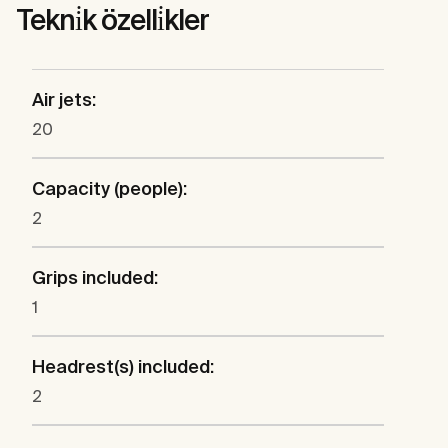
Tekni̇k özelli̇kler
Air jets:
20
Capacity (people):
2
Grips included:
1
Headrest(s) included:
2