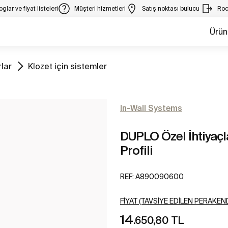
glar ve fiyat listeleri
Müşteri hizmetleri
Satış noktası bulucu
Roc
Ürün
Tüm
lar
Klozet için sistemler
In-Wall Systems
DUPLO Özel İhtiyaçl
Profili
REF:
A890090600
FIYAT (TAVSIYE EDILEN PERAKEND
14
.650,80 TL