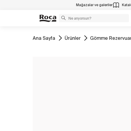
Mağazalar ve galeriler
Katalo
Tüm
Tüm
Tüm
Ana Sayfa
Ürünler
Gömme Rezervuar