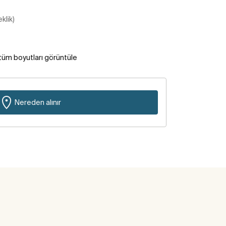
klik)
tüm boyutları görüntüle
Nereden alınır