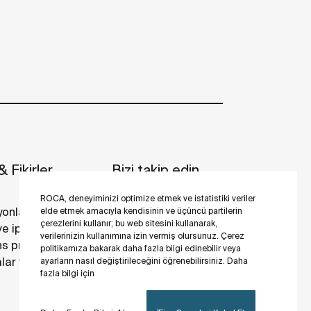
 Fikirler
Bizi takip edin
ROCA, deneyiminizi optimize etmek ve istatistiki veriler
yonlar
elde etmek amacıyla kendisinin ve üçüncü partilerin
çerezlerini kullanır; bu web sitesini kullanarak,
 ve ipuçları
verilerinizin kullanımına izin vermiş olursunuz. Çerez
s projeler
politikamıza bakarak daha fazla bilgi edinebilir veya
ar ve galeriler
ayarların nasıl değiştirileceğini öğrenebilirsiniz. Daha
fazla bilgi için