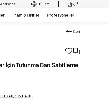
a hakkinda
TÜRKIYE
ler
İlham & Fikirler
Profesyoneller
Geri
ar İçin Tutunma Barı Sabitleme
E FIYATI, KDV DAHIL)