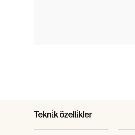
Tekni̇k özelli̇kler