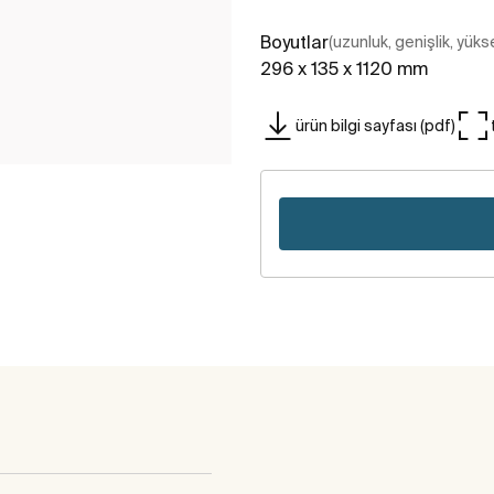
Boyutlar
(uzunluk, genişlik, yükse
296 x 135 x 1120 mm
ürün bilgi sayfası (pdf)