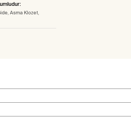
yumludur:
ide, Asma Klozet,
o