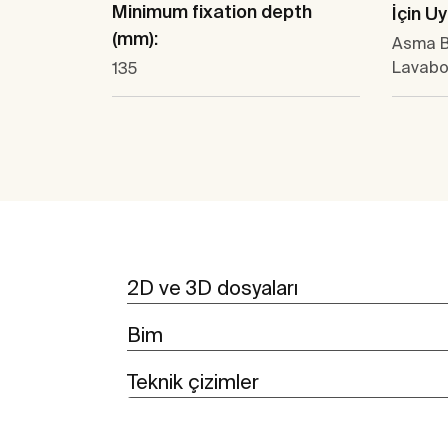
Minimum fixation depth
İçin U
(mm):
Asma B
Lavab
135
2D ve 3D dosyaları
Bim
Teknik çizimler