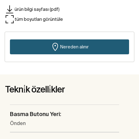
ürün bilgi sayfası (pdf)
tüm boyutları görüntüle
Nereden alınır
Tekni̇k özelli̇kler
Basma Butonu Yeri:
Önden