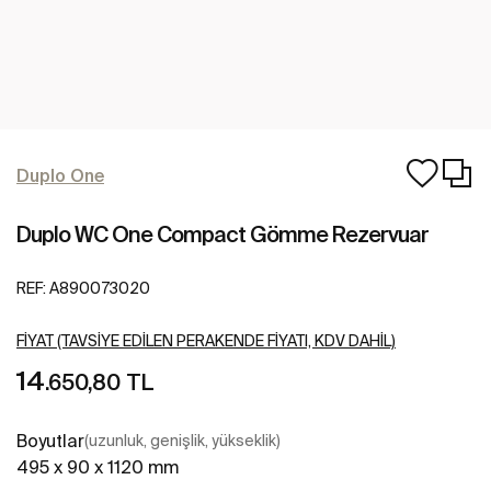
Duplo One
Duplo WC One Compact Gömme Rezervuar
REF:
A890073020
FIYAT (TAVSIYE EDILEN PERAKENDE FIYATI, KDV DAHIL)
14
.650,80 TL
Boyutlar
(uzunluk, genişlik, yükseklik)
495 x 90 x 1120 mm