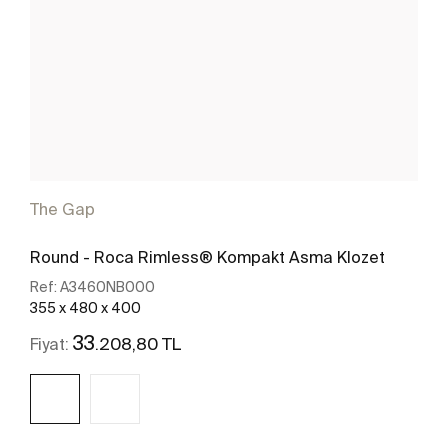
The Gap
Round - Roca Rimless® Kompakt Asma Klozet
Ref:
A3460NB000
355 x 480 x 400
33
.208,80 TL
Fiyat: