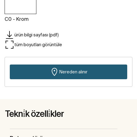
C0 - Krom
ürün bilgi sayfası (pdf)
tüm boyutları görüntüle
Nereden alınır
Tekni̇k özelli̇kler