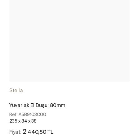
Stella
Yuvarlak El Duşu: 80mm
Ref:
A5B9103C00
235 x 84 x 38
2
.440,80 TL
Fiyat: