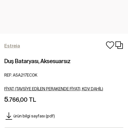
Estreia
Duş Bataryası, Aksesuarsız
REF:
A5A217EC0K
FIYAT (TAVSIYE EDILEN PERAKENDE FIYATI, KDV DAHIL)
5
.766,00 TL
ürün bilgi sayfası (pdf)