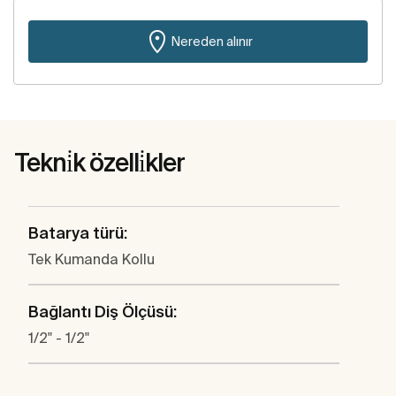
Nereden alınır
Tekni̇k özelli̇kler
Batarya türü:
Tek Kumanda Kollu
Bağlantı Diş Ölçüsü:
1/2" - 1/2"