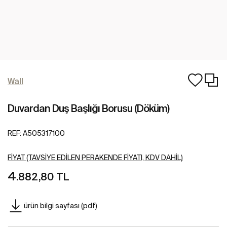
Wall
Duvardan Duş Başlığı Borusu (Döküm)
REF:
A505317100
FIYAT (TAVSIYE EDILEN PERAKENDE FIYATI, KDV DAHIL)
4
.882,80 TL
ürün bilgi sayfası (pdf)