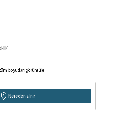
klik)
tüm boyutları görüntüle
Nereden alınır