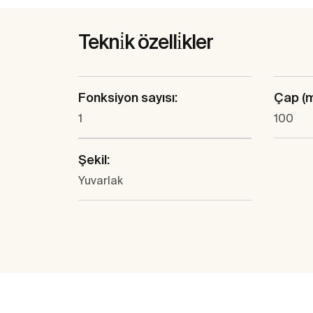
Tekni̇k özelli̇kler
Fonksiyon sayısı:
Çap (
1
100
Şekil:
Yuvarlak