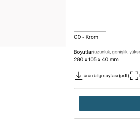
C0 - Krom
Boyutlar
(uzunluk, genişlik, yükse
280 x 105 x 40 mm
ürün bilgi sayfası (pdf)