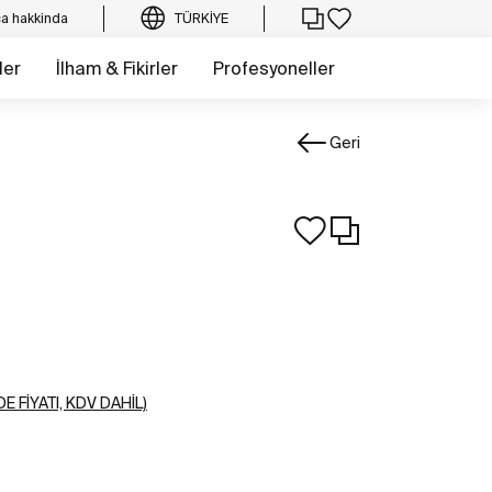
a hakkinda
TÜRKIYE
ler
İlham & Fikirler
Profesyoneller
Geri
E FIYATI, KDV DAHIL)