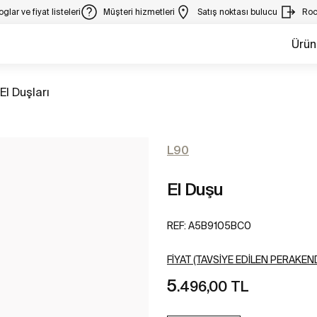
glar ve fiyat listeleri
Müşteri hizmetleri
Satış noktası bulucu
Roc
Ürün
Tüm
El Duşları
L90
El Duşu
REF:
A5B9105BC0
FIYAT (TAVSIYE EDILEN PERAKEND
5
.496,00 TL