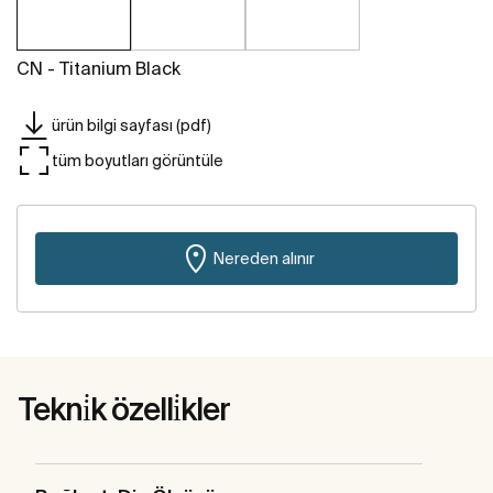
CN - Titanium Black
ürün bilgi sayfası (pdf)
tüm boyutları görüntüle
Nereden alınır
Tekni̇k özelli̇kler