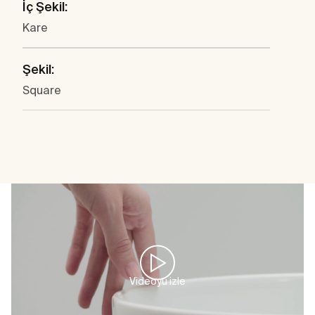
İç Şekil:
Kare
Şekil:
Square
Videoyu izle