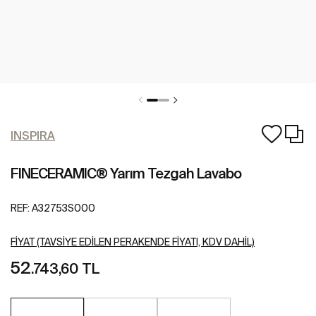
INSPIRA
FINECERAMIC® Yarım Tezgah Lavabo
REF:
A32753S000
FIYAT (TAVSIYE EDILEN PERAKENDE FIYATI, KDV DAHIL)
52
.743,60 TL