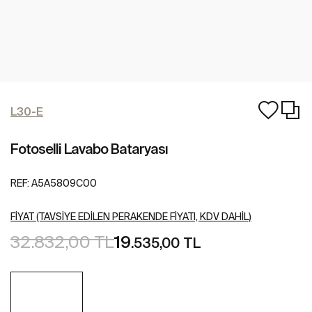
L30-E
Fotoselli Lavabo Bataryası
REF:
A5A5809C00
FIYAT (TAVSIYE EDILEN PERAKENDE FIYATI, KDV DAHIL)
32.832,00 TL
19
.535,00 TL