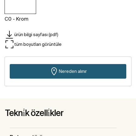
C0 - Krom
ürün bilgi sayfası (pdf)
tüm boyutları görüntüle
Nereden alınır
Tekni̇k özelli̇kler