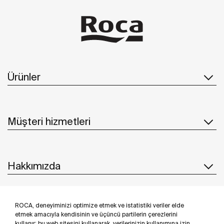
Ürünler
Müşteri hizmetleri
Hakkımızda
ROCA, deneyiminizi optimize etmek ve istatistiki veriler elde
İlham & Fikirler
etmek amacıyla kendisinin ve üçüncü partilerin çerezlerini
kullanır; bu web sitesini kullanarak, verilerinizin kullanımına izin