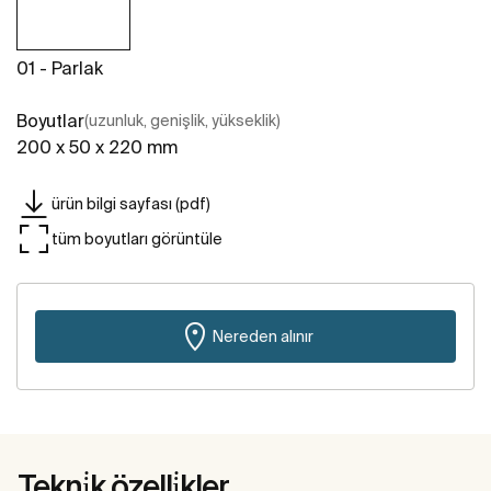
01 - Parlak
Boyutlar
(uzunluk, genişlik, yükseklik)
200 x 50 x 220 mm
ürün bilgi sayfası (pdf)
tüm boyutları görüntüle
Nereden alınır
Tekni̇k özelli̇kler