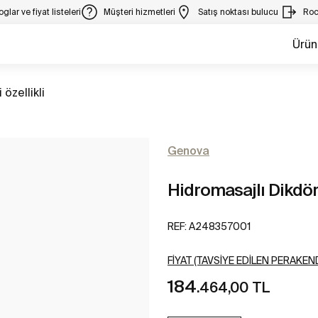
glar ve fiyat listeleri
Müşteri hizmetleri
Satış noktası bulucu
Roc
Ürün
 özellikli
Genova
Hidromasajlı Dikdör
REF:
A248357001
FIYAT (TAVSIYE EDILEN PERAKEND
184
.464,00 TL