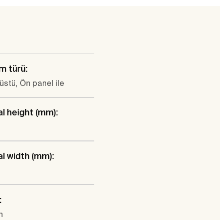
m türü:
stü, Ön panel ile
al height (mm):
al width (mm):
:
n