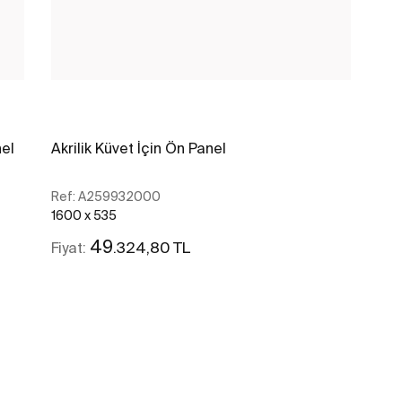
nel
Akrilik Küvet İçin Ön Panel
Ref:
A259932000
1600 x 535
49
.324,80 TL
Fiyat:
Daha fazlasını gör