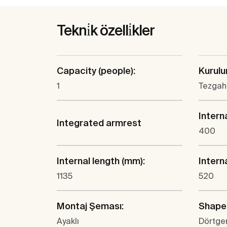
Tekni̇k özelli̇kler
Capacity (people):
Kurulu
1
Tezgahü
Intern
Integrated armrest
400
Internal length (mm):
Intern
1135
520
Montaj Şeması:
Shape
Ayaklı
Dörtge