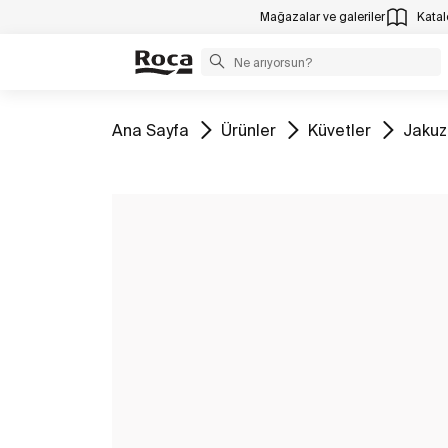
Mağazalar ve galeriler
Katalo
Tüm
Tüm
Tüm
Tüm
Ana Sayfa
Ürünler
Küvetler
Jakuzi