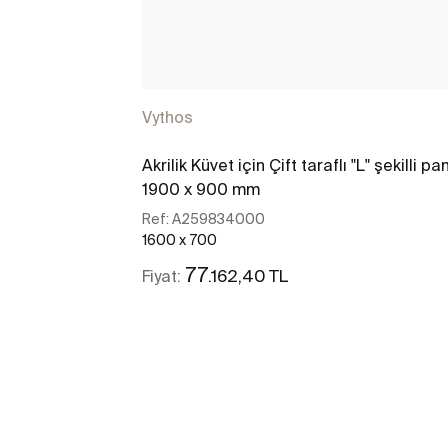
Vythos
Akrilik Küvet için Çift taraflı "L" şekilli pa
1900 x 900 mm
Ref:
A259834000
1600 x 700
77
.162,40 TL
Fiyat:
Daha fazlasını gör