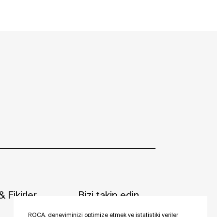
 Fikirler
Bizi takip edin
ROCA, deneyiminizi optimize etmek ve istatistiki veriler