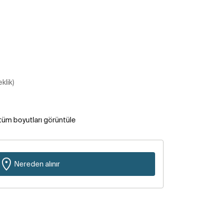
klik)
tüm boyutları görüntüle
Nereden alınır