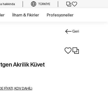
a hakkinda
TÜRKIYE
ler
İlham & Fikirler
Profesyoneller
Geri
tgen Akrilik Küvet
E FIYATI, KDV DAHIL)