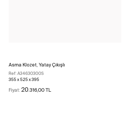
Asma Klozet, Yatay Çıkışlı
Ref:
A34630300S
355 x 525 x 395
20
.316,00 TL
Fiyat:
Daha fazlasını gör