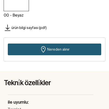
00 - Beyaz
ürün bilgi sayfası (pdf)
Nereden alınır
Tekni̇k özelli̇kler
ile uyumlu: