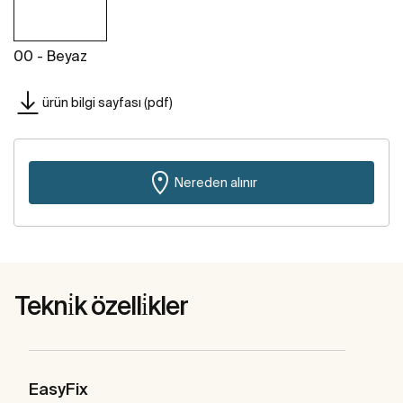
00 - Beyaz
ürün bilgi sayfası (pdf)
Nereden alınır
Tekni̇k özelli̇kler
EasyFix