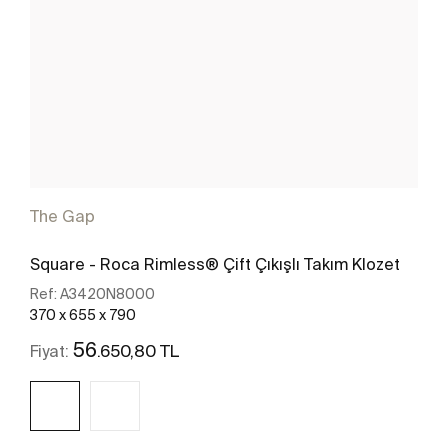
The Gap
Square - Roca Rimless® Çift Çıkışlı Takım Klozet
Ref:
A3420N8000
370 x 655 x 790
56
.650,80 TL
Fiyat: