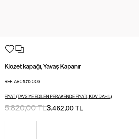
Klozet kapağı, Yavaş Kapanır
REF:
A801D12003
FIYAT (TAVSIYE EDILEN PERAKENDE FIYATI, KDV DAHIL)
5.820,00 TL
3
.462,00 TL