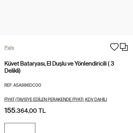
Pals
Küvet Bataryası, El Duşlu ve Yönlendiricili ( 3
Delikli)
REF:
A5A986DC00
FIYAT (TAVSIYE EDILEN PERAKENDE FIYATI, KDV DAHIL)
155
.364,00 TL