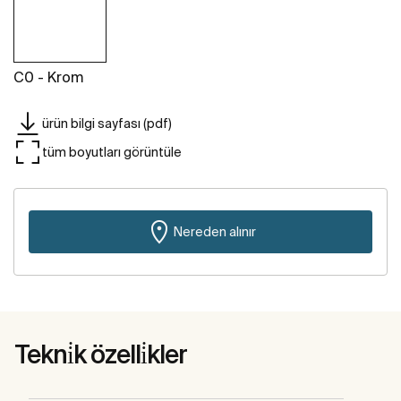
C0 - Krom
ürün bilgi sayfası (pdf)
tüm boyutları görüntüle
Nereden alınır
Tekni̇k özelli̇kler