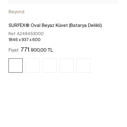
Beyond
SURFEX® Oval Beyaz Küvet (Batarya Delikli)
Ref:
A248453000
1846 x 937 x 600
771
.900,00 TL
Fiyat:
Daha fazlasını gör