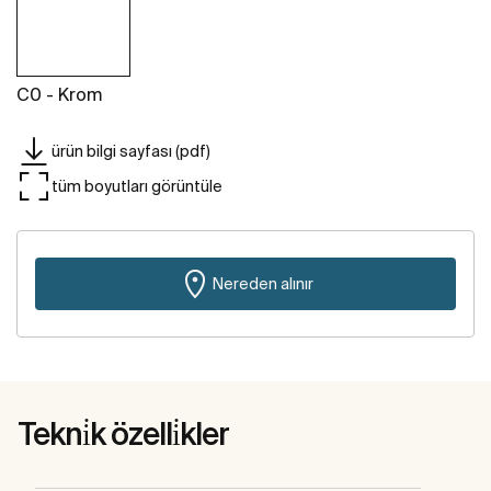
C0 - Krom
ürün bilgi sayfası (pdf)
tüm boyutları görüntüle
Nereden alınır
Tekni̇k özelli̇kler