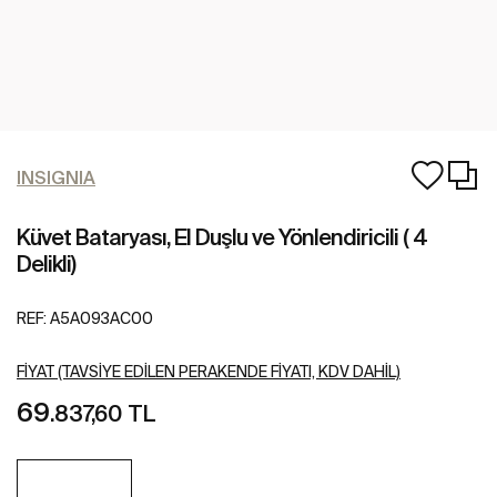
INSIGNIA
Küvet Bataryası, El Duşlu ve Yönlendiricili ( 4
Delikli)
REF:
A5A093AC00
FIYAT (TAVSIYE EDILEN PERAKENDE FIYATI, KDV DAHIL)
69
.837,60 TL