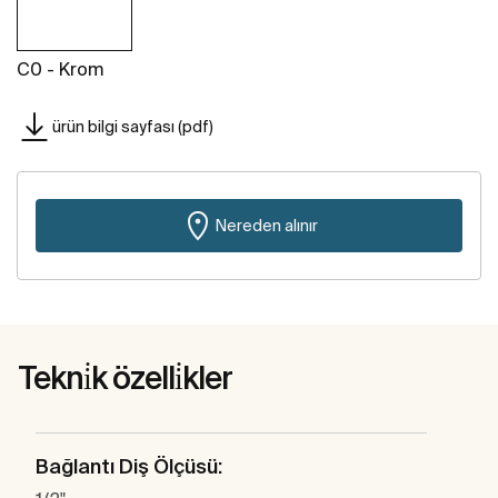
C0 - Krom
ürün bilgi sayfası (pdf)
Nereden alınır
Tekni̇k özelli̇kler
Bağlantı Diş Ölçüsü: