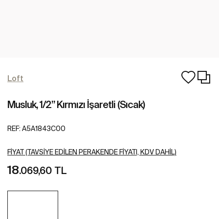
Loft
Musluk, 1/2” Kırmızı İşaretli (Sıcak)
REF:
A5A1843C00
FIYAT (TAVSIYE EDILEN PERAKENDE FIYATI, KDV DAHIL)
18
.069,60 TL