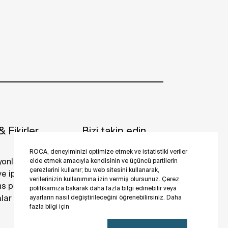
 Fikirler
Bizi takip edin
ROCA, deneyiminizi optimize etmek ve istatistiki veriler
yonlar
elde etmek amacıyla kendisinin ve üçüncü partilerin
çerezlerini kullanır; bu web sitesini kullanarak,
 ve ipuçları
verilerinizin kullanımına izin vermiş olursunuz. Çerez
s projeler
politikamıza bakarak daha fazla bilgi edinebilir veya
ar ve galeriler
ayarların nasıl değiştirileceğini öğrenebilirsiniz. Daha
fazla bilgi için