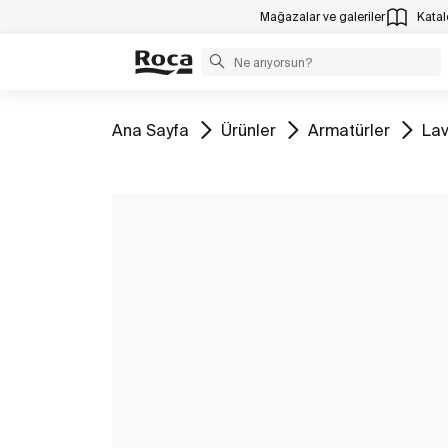
Mağazalar ve galeriler
Katalo
Tüm
Tüm
Tüm
Tü
Ana Sayfa
Ürünler
Armatürler
Lav