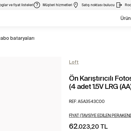
glar ve fiyat listeleri
Müşteri hizmetleri
Satış noktası bulucu
Roc
Ürün
m
abo bataryaları
Loft
Ön Karıştırıcılı Fot
(4 adet 1.5V LRG (AA) a
REF:
A5A3543C00
FIYAT (TAVSIYE EDILEN PERAKEND
62
.023,20 TL