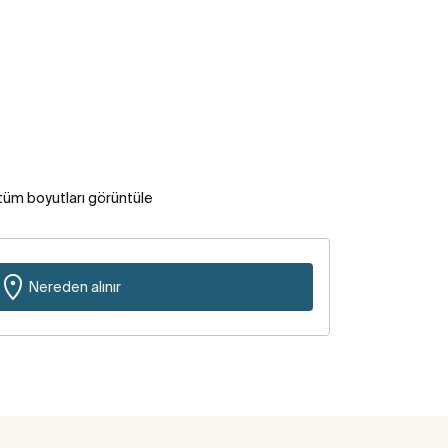
tüm boyutları görüntüle
Nereden alınır