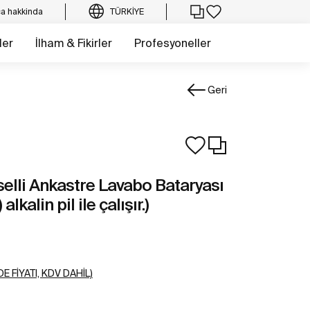
a hakkinda
TÜRKIYE
ler
İlham & Fikirler
Profesyoneller
Geri
oselli Ankastre Lavabo Bataryası
lkalin pil ile çalışır.)
E FIYATI, KDV DAHIL)