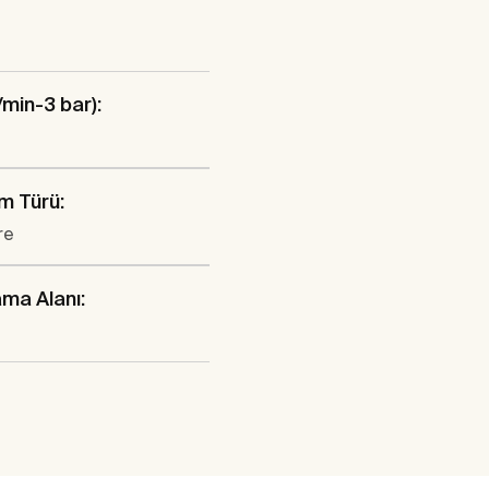
/min-3 bar):
m Türü:
re
ma Alanı:
o