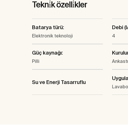
Tekni̇k özelli̇kler
Batarya türü:
Debi (l
Elektronik teknoloji
4
Güç kaynağı:
Kurulu
Pilli
Ankast
Uygula
Su ve Enerji Tasarruflu
Lavab