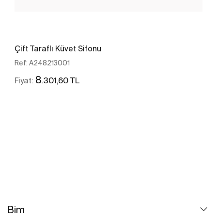
Çift Taraflı Küvet Sifonu
Ref:
A248213001
8
.301,60 TL
Fiyat:
Daha fazlasını gör
Bim