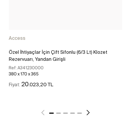
Access
Özel İhtiyaçlar İçin Çift Sifonlu (6/3 Lt) Klozet
Rezervuarı, Yandan Girişli
Ref:
A341230000
380 x 170 x 365
20
.023,20 TL
Fiyat:
Daha fazlasını gör