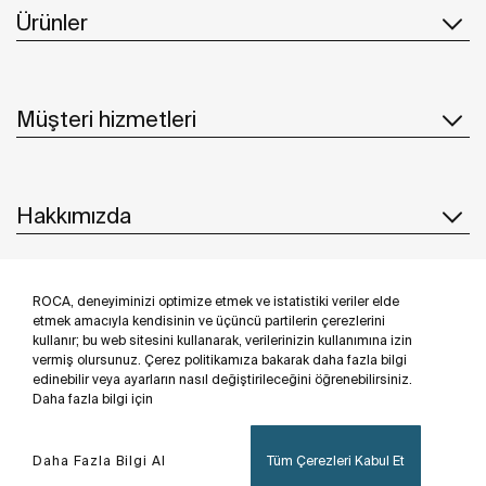
Ürünler
Müşteri hizmetleri
Hakkımızda
ROCA, deneyiminizi optimize etmek ve istatistiki veriler elde
İlham & Fikirler
etmek amacıyla kendisinin ve üçüncü partilerin çerezlerini
kullanır; bu web sitesini kullanarak, verilerinizin kullanımına izin
Bizi takip edin
vermiş olursunuz. Çerez politikamıza bakarak daha fazla bilgi
edinebilir veya ayarların nasıl değiştirileceğini öğrenebilirsiniz.
Daha fazla bilgi için
Daha Fazla Bilgi Al
Tüm Çerezleri Kabul Et
Privacy Policy
Legal notice
Cookies policy