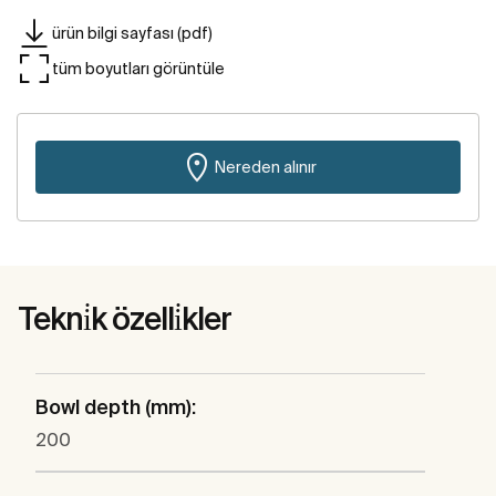
ürün bilgi sayfası (pdf)
tüm boyutları görüntüle
Nereden alınır
Tekni̇k özelli̇kler
Bowl depth (mm):
200