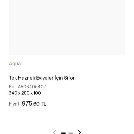
Aqua
Tek Hazneli Eviyeler İçin Sifon
Ref:
A506405407
340 x 280 x 100
975
,60 TL
Fiyat:
Daha fazlasını gör