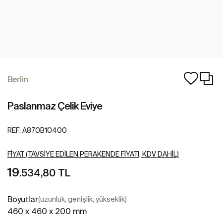
Berlin
Paslanmaz Çelik Eviye
REF:
A870B10400
FIYAT (TAVSIYE EDILEN PERAKENDE FIYATI, KDV DAHIL)
19
.534,80 TL
Boyutlar
(uzunluk, genişlik, yükseklik)
460 x 460 x 200 mm