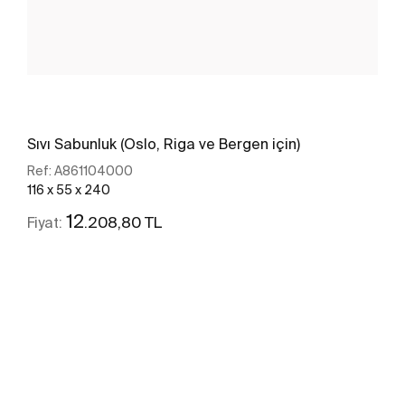
Sıvı Sabunluk (Oslo, Riga ve Bergen için)
Ref:
A861104000
116 x 55 x 240
12
.208,80 TL
Fiyat:
Daha fazlasını gör