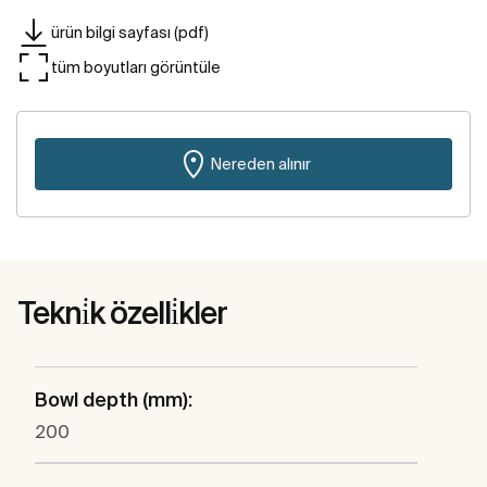
ürün bilgi sayfası (pdf)
tüm boyutları görüntüle
Nereden alınır
Tekni̇k özelli̇kler
Bowl depth (mm):
200