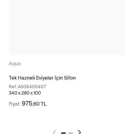
Aqua
Tek Hazneli Eviyeler İçin Sifon
Ref:
A506405407
340 x 280 x 100
975
,60 TL
Fiyat:
Daha fazlasını gör