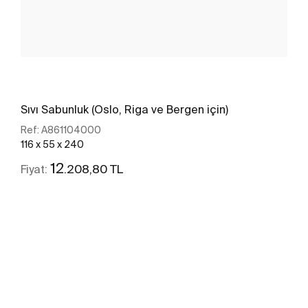
Sıvı Sabunluk (Oslo, Riga ve Bergen için)
Ref:
A861104000
116 x 55 x 240
12
.208,80 TL
Fiyat:
Daha fazlasını gör