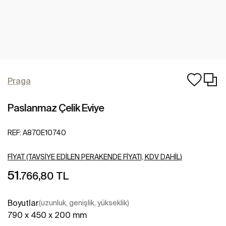
Praga
Paslanmaz Çelik Eviye
REF:
A870E10740
FIYAT (TAVSIYE EDILEN PERAKENDE FIYATI, KDV DAHIL)
51
.766,80 TL
Boyutlar
(uzunluk, genişlik, yükseklik)
790 x 450 x 200 mm