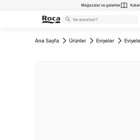
Mağazalar ve galeriler
Katalo
Tüm
Tüm
Tüm
Tüm
Ana Sayfa
Ürünler
Eviyeler
Eviyel