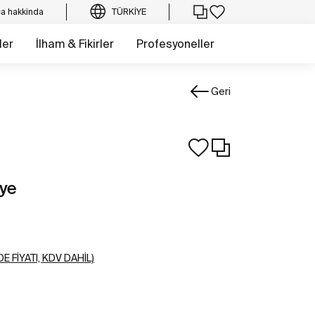
a hakkinda
TÜRKIYE
ler
İlham & Fikirler
Profesyoneller
Geri
iye
E FIYATI, KDV DAHIL)