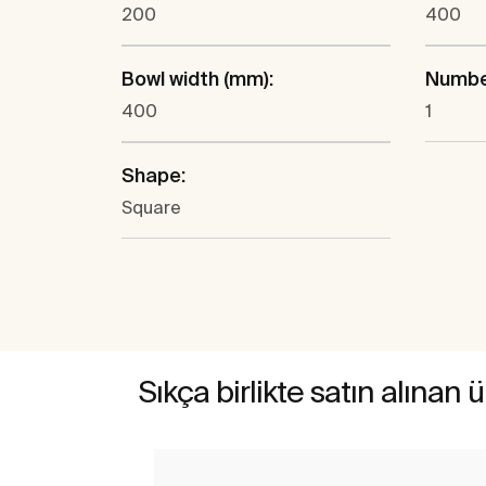
200
400
Bowl width (mm):
Number
400
1
Shape:
Square
Sıkça birlikte satın alınan 