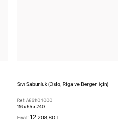
Sıvı Sabunluk (Oslo, Riga ve Bergen için)
Ref:
A861104000
116 x 55 x 240
12
.208,80 TL
Fiyat: