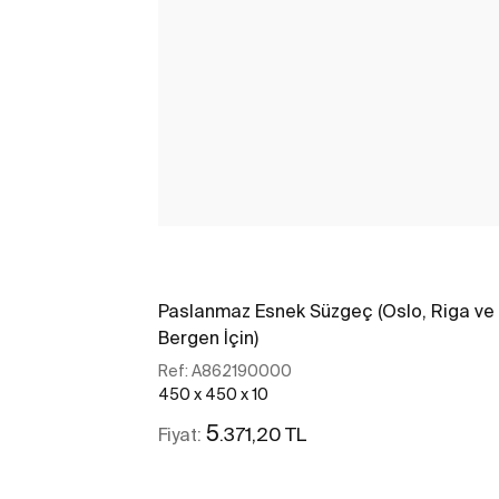
Paslanmaz Esnek Süzgeç (Oslo, Riga ve
Bergen İçin)
Ref:
A862190000
450 x 450 x 10
5
.371,20 TL
Fiyat: