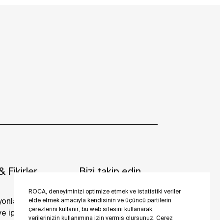
 Fikirler
Bizi takip edin
ROCA, deneyiminizi optimize etmek ve istatistiki veriler
yonlar
elde etmek amacıyla kendisinin ve üçüncü partilerin
çerezlerini kullanır; bu web sitesini kullanarak,
 ve ipuçları
verilerinizin kullanımına izin vermiş olursunuz. Çerez