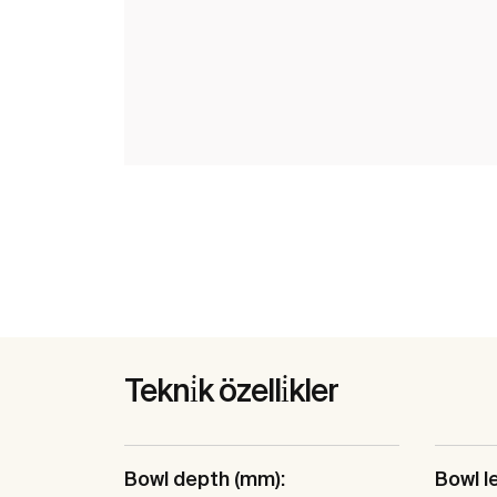
Tekni̇k özelli̇kler
Bowl depth (mm):
Bowl l