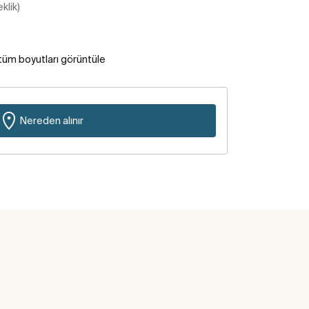
klik)
tüm boyutları görüntüle
Nereden alınır