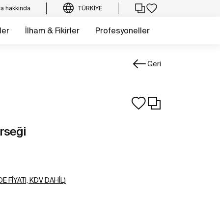
a hakkinda
TÜRKIYE
ler
İlham & Fikirler
Profesyoneller
Geri
rseği
E FIYATI, KDV DAHIL)