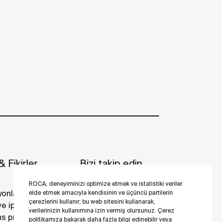
 Fikirler
Bizi takip edin
ROCA, deneyiminizi optimize etmek ve istatistiki veriler
yonlar
elde etmek amacıyla kendisinin ve üçüncü partilerin
çerezlerini kullanır; bu web sitesini kullanarak,
 ve ipuçları
verilerinizin kullanımına izin vermiş olursunuz. Çerez
s projeler
politikamıza bakarak daha fazla bilgi edinebilir veya