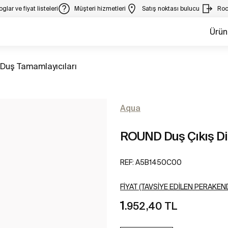
glar ve fiyat listeleri
Müşteri hizmetleri
Satış noktası bulucu
Roc
Ürün
Tüm
Duş Tamamlayıcıları
Aqua
ROUND Duş Çıkış Di
REF:
A5B1450C00
FIYAT (TAVSIYE EDILEN PERAKEND
1
.952,40 TL