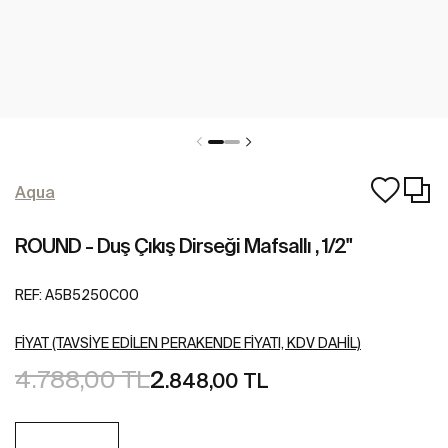
Aqua
ROUND - Duş Çıkış Dirseği Mafsallı , 1/2"
REF:
A5B5250C00
FIYAT (TAVSIYE EDILEN PERAKENDE FIYATI, KDV DAHIL)
4.788,00 TL
2
.848,00 TL