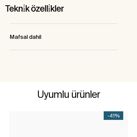
Tekni̇k özelli̇kler
Mafsal dahil
Uyumlu ürünler
-41%