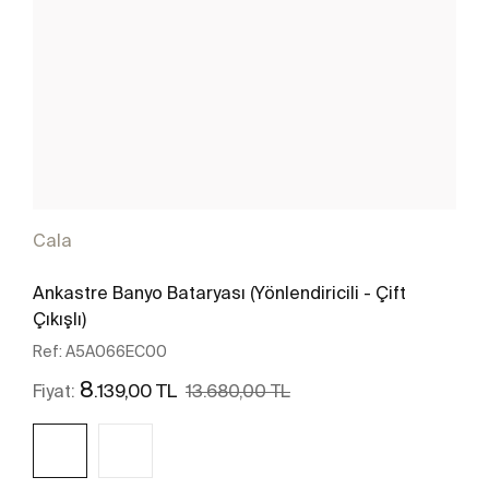
Cala
Ankastre Banyo Bataryası (Yönlendiricili - Çift
Çıkışlı)
Ref:
A5A066EC00
8
.139,00 TL
Fiyat:
13.680,00 TL