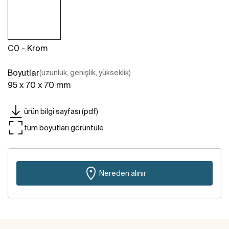
C0 - Krom
Boyutlar
(uzunluk, genişlik, yükseklik)
95 x 70 x 70 mm
ürün bilgi sayfası (pdf)
tüm boyutları görüntüle
Nereden alınır