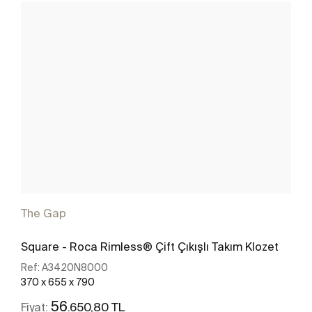
The Gap
Square - Roca Rimless® Çift Çıkışlı Takım Klozet
Ref:
A3420N8000
370 x 655 x 790
56
.650,80 TL
Fiyat: