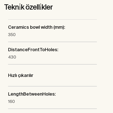
Tekni̇k özelli̇kler
Ceramics bowl width (mm):
350
DistanceFrontToHoles:
430
Hızlı çıkarılır
LengthBetweenHoles:
160