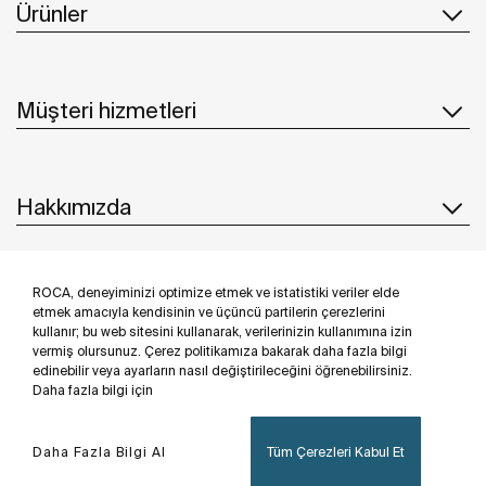
Ürünler
Müşteri hizmetleri
Hakkımızda
ROCA, deneyiminizi optimize etmek ve istatistiki veriler elde
İlham & Fikirler
etmek amacıyla kendisinin ve üçüncü partilerin çerezlerini
kullanır; bu web sitesini kullanarak, verilerinizin kullanımına izin
Bizi takip edin
vermiş olursunuz. Çerez politikamıza bakarak daha fazla bilgi
edinebilir veya ayarların nasıl değiştirileceğini öğrenebilirsiniz.
Daha fazla bilgi için
Daha Fazla Bilgi Al
Tüm Çerezleri Kabul Et
Privacy Policy
Legal notice
Cookies policy