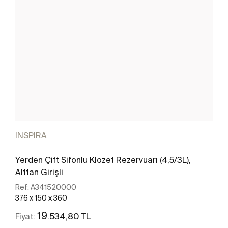
INSPIRA
Yerden Çift Sifonlu Klozet Rezervuarı (4,5/3L),
Alttan Girişli
Ref:
A341520000
376 x 150 x 360
19
.534,80 TL
Fiyat: