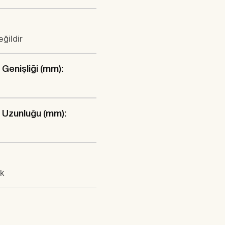
eğildir
Genişliği (mm):
 Uzunluğu (mm):
k