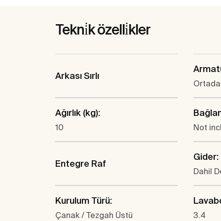
Tekni̇k özelli̇kler
Armatü
Arkası Sırlı
Ortada 
Ağırlık (kg):
Bağlan
10
Not in
Gider:
Entegre Raf
Dahil D
Kurulum Türü:
Lavabo
Çanak / Tezgah Üstü
3.4