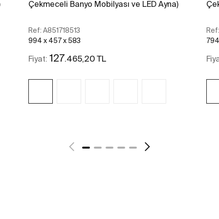
)
Çekmeceli Banyo Mobilyası ve LED Ayna)
Çek
Ref:
A851718513
Ref
994 x 457 x 583
794
127
.465,20 TL
Fiyat:
Fiy
Daha fazlasını gör