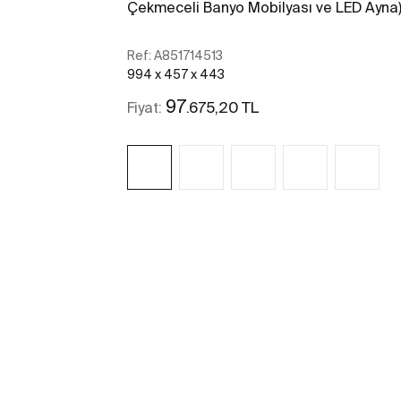
Çekmeceli Banyo Mobilyası ve LED Ayna
Ref:
A851714513
994 x 457 x 443
97
.675,20 TL
Fiyat:
Daha fazlasını gör