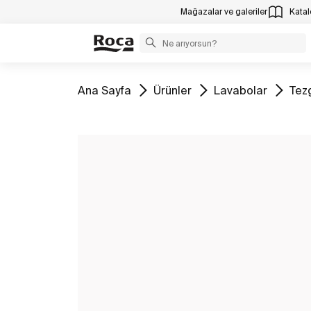
Mağazalar ve galeriler
Katalo
Tüm
Tüm
Tüm
Tüm
Ana Sayfa
Ürünler
Lavabolar
Tez