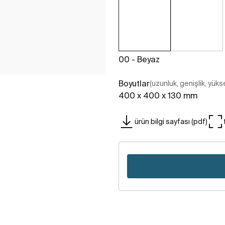
00 - Beyaz
Boyutlar
(uzunluk, genişlik, yükse
400 x 400 x 130 mm
ürün bilgi sayfası (pdf)