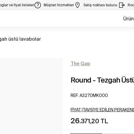
glar ve fiyat listeleri
Müşteri hizmetleri
Satış noktası bulucu
Roc
Ürün
gah üstü lavabolar
The Gap
Round - Tezgah Üst
REF:
A3270MK000
FIYAT (TAVSIYE EDILEN PERAKEND
26
.371,20 TL