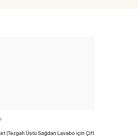
a
Ona
et (Tezgah Üstü Sağdan Lavabo için Çift
Paket (Tezgah 