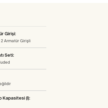
r Girişi:
2 Armatür Girişli
tı Seti:
cluded
eğildir
 Kapasitesi (l):