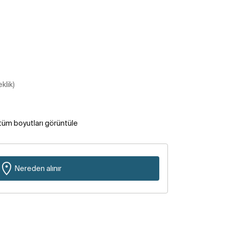
klik)
tüm boyutları görüntüle
Nereden alınır