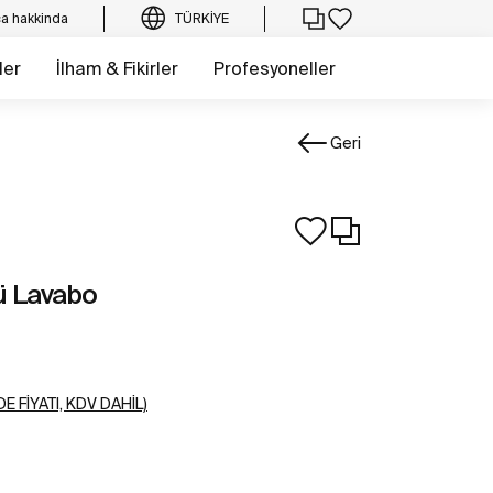
a hakkinda
TÜRKIYE
ler
İlham & Fikirler
Profesyoneller
Geri
ü Lavabo
E FIYATI, KDV DAHIL)