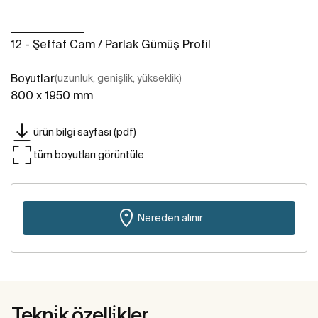
12 - Şeffaf Cam / Parlak Gümüş Profil
Boyutlar
(uzunluk, genişlik, yükseklik)
800 x 1950 mm
ürün bilgi sayfası (pdf)
tüm boyutları görüntüle
Nereden alınır
Tekni̇k özelli̇kler