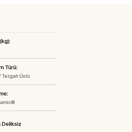
(kg):
m Türü:
/ Tezgah Üstü
me:
ramic®
Deliksiz