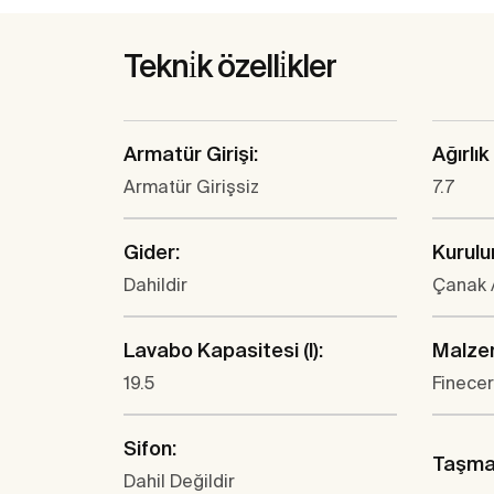
Tekni̇k özelli̇kler
Armatür Girişi:
Ağırlık 
Armatür Girişsiz
7.7
Gider:
Kurulu
Dahildir
Çanak 
Lavabo Kapasitesi (l):
Malze
19.5
Finece
Sifon:
Taşma 
Dahil Değildir