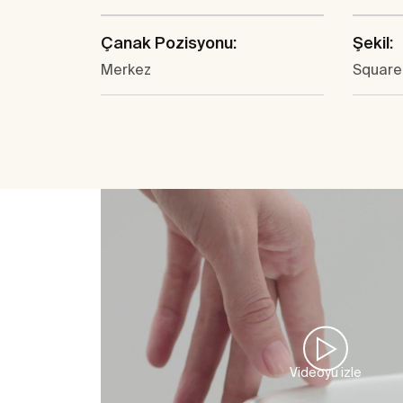
Çanak Pozisyonu:
Şekil:
Merkez
Square
Videoyu izle