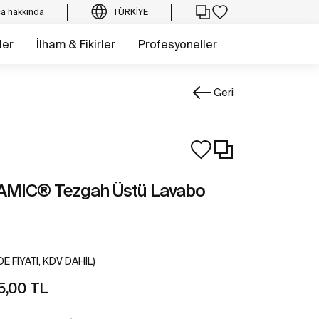
a hakkinda
TÜRKIYE
ler
İlham & Fikirler
Profesyoneller
Geri
AMIC® Tezgah Üstü Lavabo
E FIYATI, KDV DAHIL)
5,00 TL