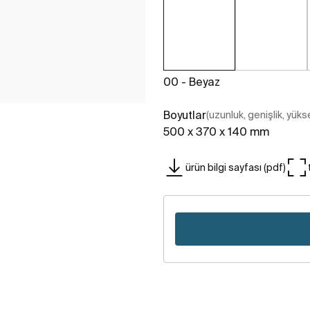
00 - Beyaz
Boyutlar
(uzunluk, genişlik, yükse
500 x 370 x 140 mm
ürün bilgi sayfası (pdf)