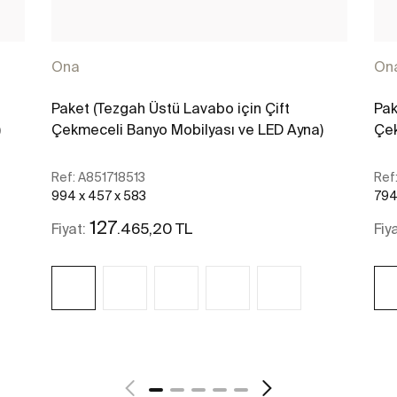
Ona
On
Paket (Tezgah Üstü Lavabo için Çift
Pak
)
Çekmeceli Banyo Mobilyası ve LED Ayna)
Çek
Ref:
A851718513
Ref
994 x 457 x 583
794
127
.465,20 TL
Fiyat:
Fiy
Daha fazlasını gör