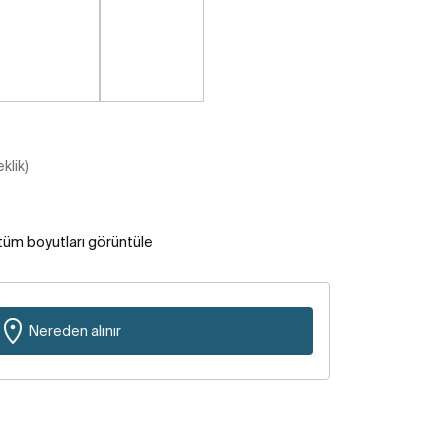
klik)
tüm boyutları görüntüle
Nereden alınır