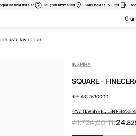
glar ve fiyat listeleri
Müşteri hizmetleri
Satış noktası bulucu
Roc
Ürün
gah üstü lavabolar
INSPIRA
SQUARE - FINECER
REF:
A327530000
FIYAT (TAVSIYE EDILEN PERAKEND
41.724,00 TL
24
.82