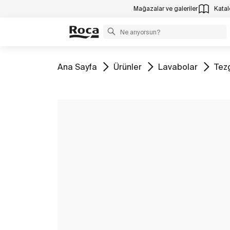
Mağazalar ve galeriler
Katalo
Tüm
Tüm
Tüm
Tüm
Ana Sayfa
Ürünler
Lavabolar
Tez