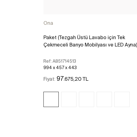
Ona
Paket (Tezgah Üstü Lavabo için Tek
Çekmeceli Banyo Mobilyası ve LED Ayna
Ref:
A851714513
994 x 457 x 443
97
.675,20 TL
Fiyat:
Daha fazlasını gör