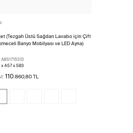
a
Ona
et (Tezgah Üstü Sağdan Lavabo için Çift
Paket (Tezgah 
meceli Banyo Mobilyası ve LED Ayna)
Çekmeceli Ban
:
A851715513
Ref:
A851716513
 x 457 x 583
794 x 457 x 583
110
111
.860,80 TL
.837,
at:
Fiyat:
Daha fazlasını gör
Da